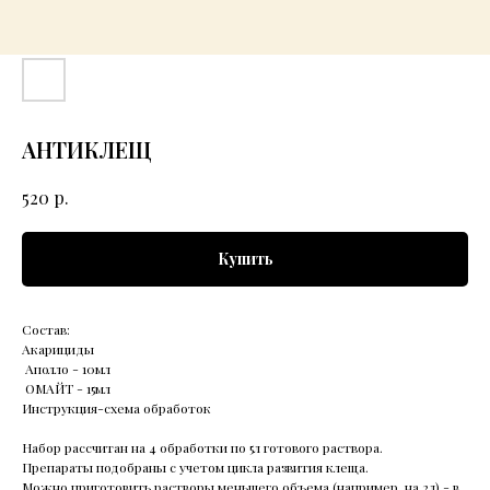
АНТИКЛЕЩ
р.
520
Купить
Состав:
Акарициды
Аполло - 10мл
ОМАЙТ - 15мл
Инструкция-схема обработок
Набор рассчитан на 4 обработки по 5л готового раствора.
Препараты подобраны с учетом цикла развития клеща.
Можно приготовить растворы меньшего объема (например, на 2л) - в