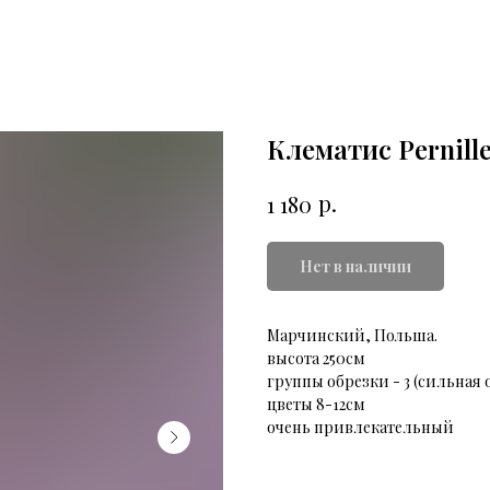
Клематис Pernill
р.
1 180
Нет в наличии
Марчинский, Польша.
высота 250см
группы обрезки - 3 (сильная 
цветы 8-12см
очень привлекательный